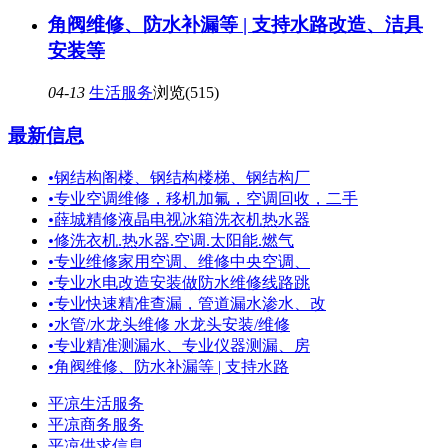
角阀维修、防水补漏等 | 支持水路改造、洁具
安装等
04-13
生活服务
浏览(515)
最新信息
•
钢结构阁楼、钢结构楼梯、钢结构厂
•
专业空调维修，移机加氟，空调回收，二手
•
薛城精修液晶电视冰箱洗衣机热水器
•
修洗衣机.热水器.空调.太阳能.燃气
•
专业维修家用空调、维修中央空调、
•
专业水电改造安装做防水维修线路跳
•
专业快速精准查漏，管道漏水渗水、改
•
水管/水龙头维修 水龙头安装/维修
•
专业精准测漏水、专业仪器测漏、房
•
角阀维修、防水补漏等 | 支持水路
平凉生活服务
平凉商务服务
平凉供求信息