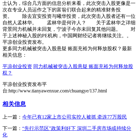
士认为，综合几方面的信息分析来看，此次突击入股更像是一
次在专业人员运作之下的富翁们联合起来的精准财务投
资。 除去宜安投资与曦华投资，此次突击入股者还有一位
自然人孟林华。 孟林华是何许人？ 关于孟林华之详细
背景同力机械并未回复，宁波子今亦未回复其他问题。 对
于上述神秘入股的PE机构，中国网财经记者将继续关注。。
平凉创业投资发布。
更多同力机械被突击入股悬疑 账面充裕为何释放股权？最新
相关信息：
平凉创业投资
同力机械被突击入股悬疑 账面充裕为何释放股
权？
平凉创业投资发布平
台:http://www.tianyawenxue.com/chuangye/137.html
相关信息
上一篇：
今年已有12家上市公司实控人被抓 牵连77万股民
下一篇：
“先行示范区”政策利好下 深圳二手房市场或持续分
化