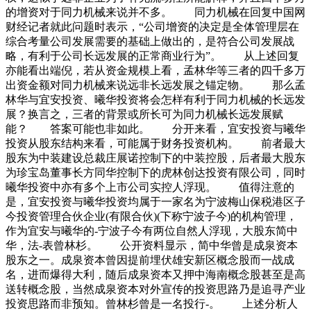
的增资对于同力机械来说并不多。 同力机械在回复中国网
财经记者就此问题时表示，“公司增资的决定是全体管理层在
综合考量公司发展需要的基础上做出的，是符合公司发展战
略，有利于公司长远发展的正常商业行为”。 从上述回复
亦能看出端倪，若从资金规模上看，孟林华等三者的四千多万
出资金额对同力机械来说远非长远发展之锚定物。 那么孟
林华与宜安投资、曦华投资将会怎样有利于同力机械的长远发
展？换言之，三者的背景或所长可为同力机械长远发展赋
能？ 答案可能也非如此。 分开来看，宜安投资与曦华
投资从股东结构来看，可能属于财务投资机构。 前者最大
股东为中装建设总裁庄展诺控制下的中装控股，后者最大股东
为珍宝岛董事长方同华控制下的虎林创达投资有限公司，同时
曦华投资中亦有多个上市公司实控人浮现。 值得注意的
是，宜安投资与曦华投资均属于一家名为宁波梅山保税港区子
今投资管理合伙企业(有限合伙)(下称宁波子今)的机构管理，
作为宜安与曦华的-宁波子今有两位自然人浮现，大股东简中
华，法-表曾林杉。 公开资料显示，简中华曾是成泉资本
股东之一。成泉资本曾因提前埋伏雄安新区概念股而一战成
名，进而爆得大利，随后成泉资本又押中海南概念股甚至是高
送转概念股，当然成泉资本对外宣传的投资思路乃是追寻产业
投资思路而非预知。曾林杉曾是一名投行-。 上述分析人