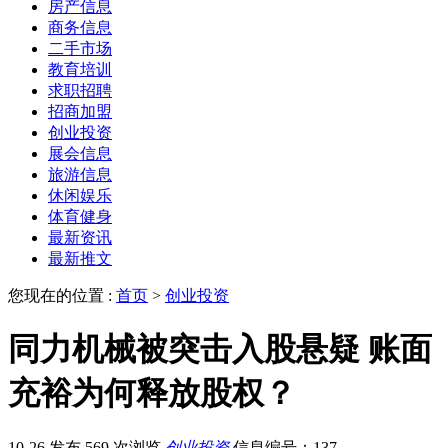
房产信息
商务信息
二手市场
教育培训
求职招聘
招商加盟
创业投资
展会信息
旅游信息
休闲娱乐
体育健身
最新资讯
最新推文
您现在的位置 :
首页
>
创业投资
同力机械被突击入股悬疑 账面
充裕为何释放股权？
10-26 发布
569 次浏览
创业投资
信息编号：137