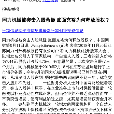
报错/举报
同力机械被突击入股悬疑 账面充裕为何释放股权？
平凉信息网
平凉信息港
最新平凉创业投资信息
同力机械被突击入股悬疑 账面充裕为何释放股权？，中国网
财经9月11日讯 -://cn.yixiin/news/ (记者 裴章)2018年11月26日江
苏同力日升机械股份有限公司(下称同力机械)召开股东大会，
以增发名义引入了两家机构一个自然人入股，三者的进入价格
为7.44元/股合计占股4.76%。有意思的是，此次突击入股仅三
个月后，同力机械便于2019年2月18日在江苏证监局进行了上
市辅导备案，今年9月初同力机械招股说明书已然刊登在-网
站，从增发引入股东到刊登招股书两者间隔不到一年，称之突
击入股并不为过。 一位财务分析人士对中国网财经记者表
示，突击入股并非原罪，在企业准备上市前对风投做最后一轮
融资以补充流动性亦属正常。但当企业并不缺乏流动性而在上
市前突击增发，便有利益输送之嫌，尤其是增发所获资金并不
多。 参与到同力机械这一轮增发的两家机构和一个自然人
分别为宁波梅山保税港区宜安投资合伙企业(有限合伙)(下称宜