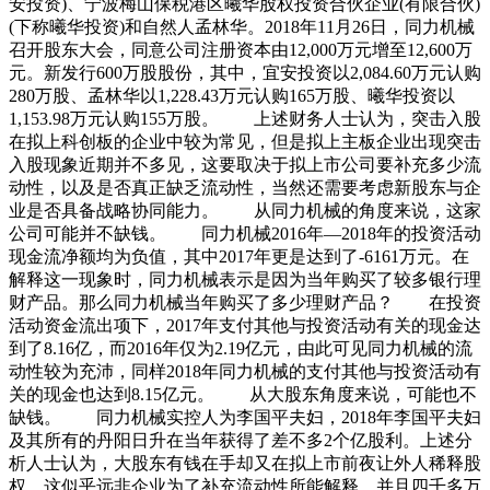
安投资)、宁波梅山保税港区曦华股权投资合伙企业(有限合伙)
(下称曦华投资)和自然人孟林华。2018年11月26日，同力机械
召开股东大会，同意公司注册资本由12,000万元增至12,600万
元。新发行600万股股份，其中，宜安投资以2,084.60万元认购
280万股、孟林华以1,228.43万元认购165万股、曦华投资以
1,153.98万元认购155万股。 上述财务人士认为，突击入股
在拟上科创板的企业中较为常见，但是拟上主板企业出现突击
入股现象近期并不多见，这要取决于拟上市公司要补充多少流
动性，以及是否真正缺乏流动性，当然还需要考虑新股东与企
业是否具备战略协同能力。 从同力机械的角度来说，这家
公司可能并不缺钱。 同力机械2016年—2018年的投资活动
现金流净额均为负值，其中2017年更是达到了-6161万元。在
解释这一现象时，同力机械表示是因为当年购买了较多银行理
财产品。那么同力机械当年购买了多少理财产品？ 在投资
活动资金流出项下，2017年支付其他与投资活动有关的现金达
到了8.16亿，而2016年仅为2.19亿元，由此可见同力机械的流
动性较为充沛，同样2018年同力机械的支付其他与投资活动有
关的现金也达到8.15亿元。 从大股东角度来说，可能也不
缺钱。 同力机械实控人为李国平夫妇，2018年李国平夫妇
及其所有的丹阳日升在当年获得了差不多2个亿股利。上述分
析人士认为，大股东有钱在手却又在拟上市前夜让外人稀释股
权，这似乎远非企业为了补充流动性所能解释，并且四千多万