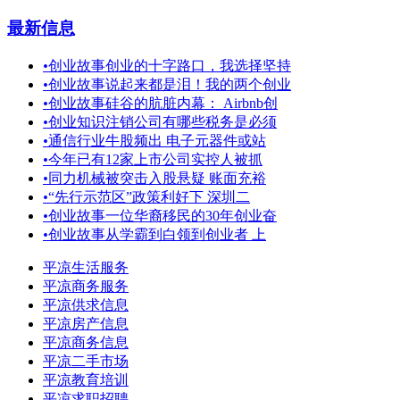
最新信息
•
创业故事创业的十字路口，我选择坚持
•
创业故事说起来都是泪！我的两个创业
•
创业故事硅谷的肮脏内幕： Airbnb创
•
创业知识注销公司有哪些税务是必须
•
通信行业牛股频出 电子元器件或站
•
今年已有12家上市公司实控人被抓
•
同力机械被突击入股悬疑 账面充裕
•
“先行示范区”政策利好下 深圳二
•
创业故事一位华裔移民的30年创业奋
•
创业故事从学霸到白领到创业者 上
平凉生活服务
平凉商务服务
平凉供求信息
平凉房产信息
平凉商务信息
平凉二手市场
平凉教育培训
平凉求职招聘