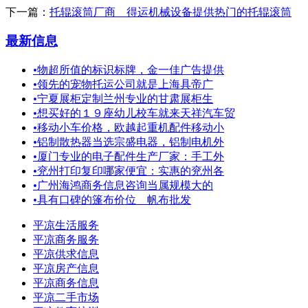
下一篇：
托辊滚筒厂商 得运机械设备提供热门的托辊滚筒
最新信息
•
物超所值的标识标牌，金一佳广告提供
•
领先的宠物托运公司就是上海具帝广
•
宁夏展柜定制兰州专业的甘肃展柜生
•
想买好的１９座幼儿校车就来天祥汽车贸
•
移动小车价格，欧越起重机配件移动小
•
铝制散热器当选宗盛电器，铝制电机外
•
厦门专业的电子配件生产厂家：手工外
•
兖州打印复印哪家便宜：实惠的兖州各
•
广州海鸿商务信息咨询当属规模大的
•
具有口碑的篷布价位 帆布批发
平凉生活服务
平凉商务服务
平凉供求信息
平凉房产信息
平凉商务信息
平凉二手市场