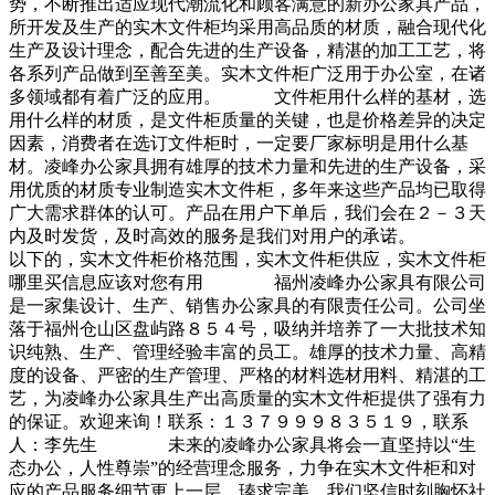
势，不断推出适应现代潮流化和顾客满意的新办公家具产品，
所开发及生产的实木文件柜均采用高品质的材质，融合现代化
生产及设计理念，配合先进的生产设备，精湛的加工工艺，将
各系列产品做到至善至美。实木文件柜广泛用于办公室，在诸
多领域都有着广泛的应用。 文件柜用什么样的基材，选
用什么样的材质，是文件柜质量的关键，也是价格差异的决定
因素，消费者在选订文件柜时，一定要厂家标明是用什么基
材。凌峰办公家具拥有雄厚的技术力量和先进的生产设备，采
用优质的材质专业制造实木文件柜，多年来这些产品均已取得
广大需求群体的认可。产品在用户下单后，我们会在２－３天
内及时发货，及时高效的服务是我们对用户的承诺。
以下的，实木文件柜价格范围，实木文件柜供应，实木文件柜
哪里买信息应该对您有用 福州凌峰办公家具有限公司
是一家集设计、生产、销售办公家具的有限责任公司。公司坐
落于福州仓山区盘屿路８５４号，吸纳并培养了一大批技术知
识纯熟、生产、管理经验丰富的员工。雄厚的技术力量、高精
度的设备、严密的生产管理、严格的材料选材用料、精湛的工
艺，为凌峰办公家具生产出高质量的实木文件柜提供了强有力
的保证。欢迎来询！联系：１３７９９９８３５１９，联系
人：李先生 未来的凌峰办公家具将会一直坚持以“生
态办公，人性尊崇”的经营理念服务，力争在实木文件柜和对
应的产品服务细节更上一层，瑧求完美。我们坚信时刻胸怀社