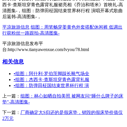
西卡·查斯坦穿青色露背礼服裙亮相《乔治和塔米》首映礼-高
清图集-，组图：防弹田柾国结束世界杯行程 演唱开幕式歌曲
后返韩-高清图集-，
平凉旅游信息
组图：周笔畅穿姜黄色外套搭配休闲裤 低调出
行获粉丝一路跟拍-高清图集-
平凉旅游信息发布平
台:http://www.tianyawenxue.com/lvyou/78.html
相关信息
•
组图：阿什利·罗伯茨脚踩长靴气场全
•
组图：杰西卡·查斯坦穿青色露背礼服
•
组图：防弹田柾国结束世界杯行程 演
上一篇：
组图：林心如晒自拍美照 被网友问“睡什么牌子的床
垫”-高清图集-
下一篇：
厂商确定大S归还的是假床垫，销毁的假床垫价值仅
2万元