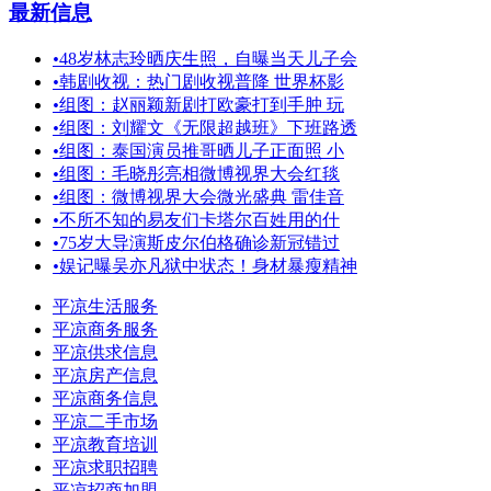
最新信息
•
48岁林志玲晒庆生照，自曝当天儿子会
•
韩剧收视：热门剧收视普降 世界杯影
•
组图：赵丽颖新剧打欧豪打到手肿 玩
•
组图：刘耀文《无限超越班》下班路透
•
组图：泰国演员推哥晒儿子正面照 小
•
组图：毛晓彤亮相微博视界大会红毯
•
组图：微博视界大会微光盛典 雷佳音
•
不所不知的易友们卡塔尔百姓用的什
•
75岁大导演斯皮尔伯格确诊新冠错过
•
娱记曝吴亦凡狱中状态！身材暴瘦精神
平凉生活服务
平凉商务服务
平凉供求信息
平凉房产信息
平凉商务信息
平凉二手市场
平凉教育培训
平凉求职招聘
平凉招商加盟