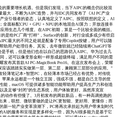
新一轮的重要增长机遇。但是我们发现，当下AIPC的概念仍比较混
大，不断为AIPC造势，并与IDC共同发布了《AI PC产业
还以产业引领者的姿态，认真地定义了AIPC。按照联想的定义，AI
CPU + GPU + NPU的本地混合AI算力；开放连接丰
应用生态几个维度。在AIPC初期，算是一个比较全面的概括。
给PC厂商“打样”，Surface的创新，对行业或多或少有些启
。微软AIPC最大的不同之处就是配备了专用Copilot按键，用户可以随
助用户处理任务。其实，去年微软就已经陆续将ChatGPT等
势是手机，但是他们也在以自己的思路切入AIPC。华为过去几
协同，还可以像变形金刚一样形成超级终端，满足用户不同的需
AI PC-MagicBook Pro16。在这次发布会上，荣耀
端厂家应该踏踏实实做第一层、第二层，兼顾第三层部分的应用。”
攻轻薄笔记本+智慧PC，在轻薄本市场已经占有优势，对传统
 】苹果永远都是一个独立王国，强或不强，都是自己主导的世
I性能，macOS 可提供诸多智能功能帮助用户提高生产力和创造
以及足够“封闭”的生态系统，用户体验更好。虽然库克宣
上的动作有些慢了。3月初发布的两款新品，有一种高调抢跑的
得出来，联想、微软要做的是让PC更智能、更好用、更懂你；而
领的新一轮产业变革浪潮下，PC将再次承担起为用户带来划时代
的AI的服务和呈现是更多样化一些，因为AI很多能力是基于它