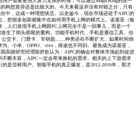
需要更强大算力支撑的时候，可以通过MagicRing的统一
PC的构想差异还是比较大的。今天来看这并没有对错之分，只有
融合中，达成一种理想状态。以史鉴今，现在市场还处于AIPC的
标志，把很多创新都集中在如何用手机上网的模式上。诺基亚（板
，人们发现手机上网跟PC上网完全不是一回事儿，而是一个
都发生了彻头彻尾的重构。功能手机时代，手机是通信工具。但
包、公交卡、门禁卡、车钥匙……种类还在不断扩大。如果时间倒
、小米、OPPO、vivo，殊途也不同归。避免成为诺基亚，
中国高级研究经理陈舒歆认为：AIPC的确会对整体市场起到促进
不断丰富，AIPC一定会带来换机的需求。相关的上下游需求
尝鲜用户。智能手机的真正爆发，是2012-2016年，那才