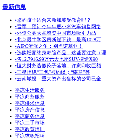
最新信息
•
您的孩子适合来新加坡受教育吗？
•
雷军：预计今年年底小米汽车销售网络
•
外资公募大举增资中国市场吸引力凸
•
北京最牛学区房断崖下跌：最高1028万
•
AIPC流派之争：别当诺基亚！
•
选购增额终身寿险产品，这些要注意（理
•
售12.7916.99万元大七座SUV捷途X90
•
恒大财务造假靴子落地，许家印收巨额
•
三星拒绝“三包”被约谈；“森马”等
•
云南城投：重大资产出售标的公司已全
平凉生活服务
平凉商务服务
平凉供求信息
平凉房产信息
平凉商务信息
平凉二手市场
平凉教育培训
平凉求职招聘