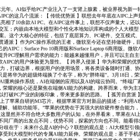
是AIPC元年。AI似乎给PC产业注入了一支肾上腺素，被业界视为
C的这几个流派：【 传统优势派 】联想去年年底在AIPC上声量最
气亮相了10余款AI PC。在AIPC这件事上，联想不仅声量大，
；内嵌由本地大模型和个性化本地知识库构成的个人大模型；全面标配
方案。这个大核心的特征，包括了底层算力、PC硬件、交互模式、
派 】作为PC操作系统的王者，微软至今还在坚持做硬件，目的是
urface Pro 10商用版和Surface Laptop 6商用版
提升PC理解用户需求的能力：能越来越懂用户，并且可以主自主帮
AIPC的用户体验更为显性。【 跨界入侵派 】华为和荣耀的优
能力，打破边界，根据用户的使用场景，将各类设备随时打通、
为的超级终端换了个名字，称为“胖终端”。3月18日，荣耀发布其首款
，AI重构操作系统，AI在端侧的应用以及AI的端云协同。“终
，荣耀的核心还是聚焦在端侧AI能力的构建。跨界而来，华为主
以打破PC产业的刻板印象，带来更多新的思路。【 孤芳自赏派
就是用上了苹果自研的M3芯片。根据苹果官方对新品的描述：“利用A
解、辅助功能等。”苹果的优势在于其强大的软硬件整合能力，
”但这显然并不符合绝大多数用户的认知，在外界看来，苹果在AI
下】不同厂商的出发点不同，优势不同，探索的方向也不同。能看
分歧在于：未来什么是AI的中心？联想的观点是：AI大模型引
享受到大模型时代的专属AI能力延伸。荣耀的观点是：基于手机