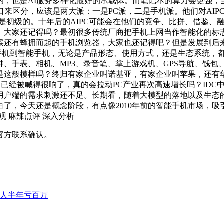
也是AI服务多样化最好的承载体。而笔记本的算力会更强，当用户
口来区分，应该是两大派：一是PC派，二是手机派。他们对AI
是初级的。十年后的AIPC可能会在他们的竞争、比拼、借鉴、
机。大家还记得吗？最初很多传统厂商把手机上网当作智能化的
候还有蜂拥而起的手机浏览器，大家也还记得吧？但是发展到后来
能手机到智能手机，无论是产品形态、使用方式，还是生态系统，
、手表、相机、MP3、录音笔、掌上游戏机、GPS导航、钱
这般模样吗？终归有家企业叫诺基亚，有家企业叫苹果，还有华为
PC已经被喊得很响了，真的会拉动PC产业再次高速增长吗？IDC
户端的需求刺激还不足。长期看，随着大模型的落地以及生态的
，今天还是概念阶段，有点像2010年前的智能手机市场，吸引的是
观 麻辣点评 深入分析
官方联系确认。
有人半年亏百万