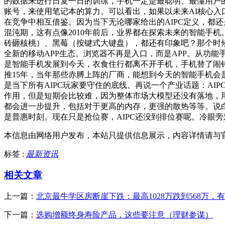
的数据来进行日复一日的训练，手机一定是最聪明、最懂用户的，
账号，来使用笔记本的算力。可以看出，如果以未来AI核心入
在竞争中相互借鉴。因为当下无论哪家给出的AIPC定义，都还
混沌期，这有点像2010年前后，业界都在探索未来的智能手
砖砸核桃）、黑莓（按键式大键盘），都还有印象吧？那个时
全新的移动APP生态。浏览器不再是入口，而是APP。从功
是智能手机发展到今天，衣食住行都离不开手机，手机替了闹钟
推15年，当年那些赤膊上阵的厂商，能想到今天的智能手机会是
是当下所有AIPC玩家要守住的底线。再说一个产业话题：AI
作用，但是短期会比较难，因为整体市场大模型还没有落地，用
都会进一步提升，包括对于更高的内存，更强的散热等等。说白了
是普惠时刻。现在只是抢位赛，AIPC还没到排位赛呢。冷眼旁
本信息由网络用户发布，
本站只提供信息展示，内容详情请与
标签 :
最新资讯
相关文章
上一篇：
北京最牛学区房断崖下跌：最高1028万跌到568万，
下一篇：
选购增额终身寿险产品，这些要注意（理财参谋）