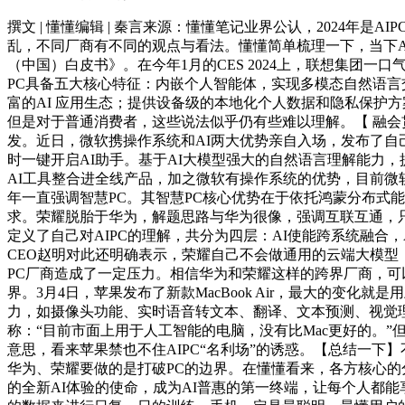
撰文 | 懂懂编辑 | 秦言来源：懂懂笔记业界公认，2024年
乱，不同厂商有不同的观点与看法。懂懂简单梳理一下，当下AIP
（中国）白皮书》。在今年1月的CES 2024上，联想集团一口
PC具备五大核心特征：内嵌个人智能体，实现多模态自然语言交互
富的AI 应用生态；提供设备级的本地化个人数据和隐私保护
但是对于普通消费者，这些说法似乎仍有些难以理解。【 融会贯通
发。近日，微软携操作系统和AI两大优势亲自入场，发布了自己的AIPC：S
时一键开启AI助手。基于AI大模型强大的自然语言理解能力，
AI工具整合进全线产品，加之微软有操作系统的优势，目前微软
年一直强调智慧PC。其智慧PC核心优势在于依托鸿蒙分布式
求。荣耀脱胎于华为，解题思路与华为很像，强调互联互通，只是将华
定义了自己对AIPC的理解，共分为四层：AI使能跨系统融合
CEO赵明对此还明确表示，荣耀自己不会做通用的云端大模型
PC厂商造成了一定压力。相信华为和荣耀这样的跨界厂商，可
界。3月4日，苹果发布了新款MacBook Air，最大的变化
力，如摄像头功能、实时语音转文本、翻译、文本预测、视觉理
称：“目前市面上用于人工智能的电脑，没有比Mac更好的。
意思，看来苹果禁也不住AIPC“名利场”的诱惑。【总结一
华为、荣耀要做的是打破PC的边界。在懂懂看来，各方核心的
的全新AI体验的使命，成为AI普惠的第一终端，让每个人都能