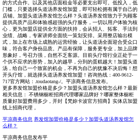
的方式合作。以及其他店面租金等必要支出即可。低投入，低
门槛，只要选择头道汤养发馆加盟，即可轻松拥有属于自己的
店铺。加盟头道汤养发馆怎么样？头道汤养发馆致力于为顾客
提供高质产品和体验感超强的头疗服务，一切以用户体验为核
心，更为加盟店提供全方面的扶持，会从招人、拓客、手法到
业绩、战略，专家讲师全面统一策划安排。采用整店输出模
式，加上在市场上成熟的运营经验，让头道汤全面迎合受众口
味，符合客户身份品质。产品有保障，服务更专业，加上品牌
形象好，号召力强，自然不乏客源。目前头疗馆行业正处于一
个供不应求的形势，加入的越早，分到的蛋糕越大！加盟头道
汤，给自己一个致富的机会，不再为自己的犹豫不决后悔！想
开头疗馆，就选择头道汤养发馆加盟！咨询热线：400-9612-
717官方网站：.toudaotang-/。平凉商务信息发布。
更多养发馆加盟价格是多少？加盟头道汤养发馆怎么样？最新
相关信息： 不锈钢橱柜招商代理哪家品牌好？哪家整体橱柜
质量好加盟费用多少，开封【梵妳卡波官方招商】实体店加盟
线上招商代理，
平凉商务信息
养发馆加盟价格是多少？加盟头道汤养发馆怎
么样？
平凉商务信息发布平