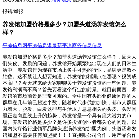
报错/举报
养发馆加盟价格是多少？加盟头道汤养发馆怎么
样？
平凉信息网
平凉信息港
最新平凉商务信息信息
养发馆加盟价格是多少？加盟头道汤养发馆怎么样？，因为人
们头皮、发质的问题，养发馆开始频繁地出现在人们的日常生
活中。养发馆作为现在市场上炙手可热的行业，品牌更是数不
胜数。这不禁让人想要知道，养发馆的利润点在哪呢？投资成
本高吗？今天就来给大家聊聊关于养发馆投资的一些问题。养
发馆利润高不高？首先要看这个行业的前景。就目前而言，养
发馆的市场前景是非常可观的。全中国有头部亚健康问题的人
群早在几年前已超过半数，随着时代步伐的加快，都市人群压
力增大，脱发、白发这些与生活压力息息相关的头皮、头发问
题正走向直线上升的趋势，养发馆是一个具有庞大潜力的市
场。养发馆价格是多少？是许多投资创业者都关心的问题。以
国内头疗馆行业领军品牌头道汤养发馆加盟为例，头道汤养发
馆加盟不需要任何加盟费！！！直接跟公司合作，用产品合作