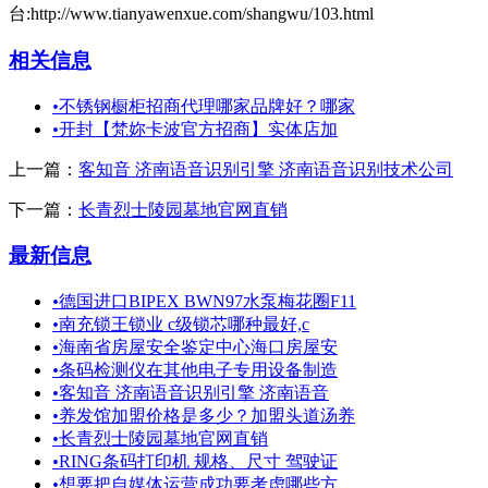
台:http://www.tianyawenxue.com/shangwu/103.html
相关信息
•
不锈钢橱柜招商代理哪家品牌好？哪家
•
开封【梵妳卡波官方招商】实体店加
上一篇：
客知音 济南语音识别引擎 济南语音识别技术公司
下一篇：
长青烈士陵园墓地官网直销
最新信息
•
德国进口BIPEX BWN97水泵梅花圈F11
•
南充锁王锁业 c级锁芯哪种最好,c
•
海南省房屋安全鉴定中心海口房屋安
•
条码检测仪在其他电子专用设备制造
•
客知音 济南语音识别引擎 济南语音
•
养发馆加盟价格是多少？加盟头道汤养
•
长青烈士陵园墓地官网直销
•
RING条码打印机 规格、尺寸 驾驶证
•
想要把自媒体运营成功要考虑哪些方