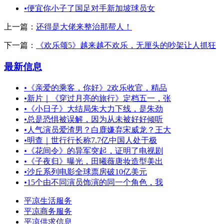
•
便宜你小子了国足对手新加坡球员女
上一篇：
还得是大佬来整治那帮人！
下一篇：
《欢乐颂5》越来越不欢乐，无厘头的吵架让人抓狂
最新信息
•
《亲爱的乘客，你好》2欢乐收官，精品
•
新片｜《穿过月亮的旅行》定档五一，张
•
《小日子》大结局朱大力下线，是朱劲
•
总是恐惧被误解，因为从未被好好倾听
•
人气演员爱渣男？白鹿嫌弃宋威龙？王大
•
明查｜世行行长称7.7亿中国人处于极
•
《花间令》的异军突起，证明了电视剧
•
《子夜归》曝光，田曦薇唐妆造型美出
•
沙丘系列电影全球票房破10亿美元
•
15个由不同演员饰演的同一个角色，我
平凉生活服务
平凉商务服务
平凉供求信息