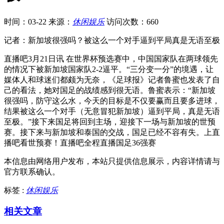
时间：03-22
来源：
休闲娱乐
访问次数：660
记者：新加坡很强吗？被这么一个对手逼到平局真是无语至极
直播吧3月21日讯 在世界杯预选赛中，中国国家队在两球领先
的情况下被新加坡国家队2-2逼平。“三分变一分”的境遇，让
媒体人和球迷们都颇为无奈，《足球报》记者鲁蜜也发表了自
己的看法，她对国足的战绩感到很无语。鲁蜜表示：“新加坡
很强吗，防守这么水，今天的目标是不仅要赢而且要多进球，
结果被这么一个对手（无意冒犯新加坡）逼到平局，真是无语
至极。”接下来国足将回到主场，迎接下一场与新加坡的世预
赛。接下来与新加坡和泰国的交战，国足已经不容有失。上直
播吧看世预赛！直播吧全程直播国足36强赛
本信息由网络用户发布，
本站只提供信息展示，内容详情请与
官方联系确认。
标签 :
休闲娱乐
相关文章