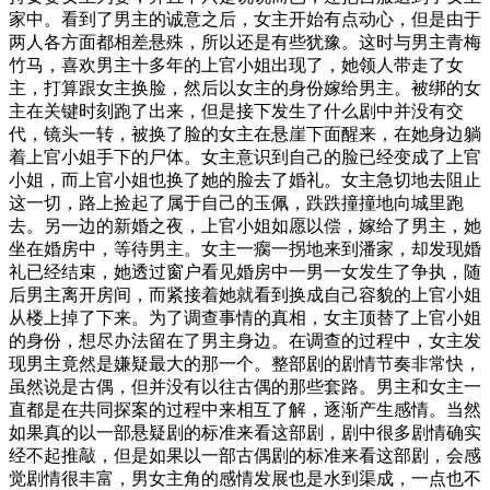
家中。看到了男主的诚意之后，女主开始有点动心，但是由于
两人各方面都相差悬殊，所以还是有些犹豫。这时与男主青梅
竹马，喜欢男主十多年的上官小姐出现了，她领人带走了女
主，打算跟女主换脸，然后以女主的身份嫁给男主。被绑的女
主在关键时刻跑了出来，但是接下发生了什么剧中并没有交
代，镜头一转，被换了脸的女主在悬崖下面醒来，在她身边躺
着上官小姐手下的尸体。女主意识到自己的脸已经变成了上官
小姐，而上官小姐也换了她的脸去了婚礼。女主急切地去阻止
这一切，路上捡起了属于自己的玉佩，跌跌撞撞地向城里跑
去。另一边的新婚之夜，上官小姐如愿以偿，嫁给了男主，她
坐在婚房中，等待男主。女主一瘸一拐地来到潘家，却发现婚
礼已经结束，她透过窗户看见婚房中一男一女发生了争执，随
后男主离开房间，而紧接着她就看到换成自己容貌的上官小姐
从楼上掉了下来。为了调查事情的真相，女主顶替了上官小姐
的身份，想尽办法留在了男主身边。在调查的过程中，女主发
现男主竟然是嫌疑最大的那一个。整部剧的剧情节奏非常快，
虽然说是古偶，但并没有以往古偶的那些套路。男主和女主一
直都是在共同探案的过程中来相互了解，逐渐产生感情。当然
如果真的以一部悬疑剧的标准来看这部剧，剧中很多剧情确实
经不起推敲，但是如果以一部古偶剧的标准来看这部剧，会感
觉剧情很丰富，男女主角的感情发展也是水到渠成，一点也不