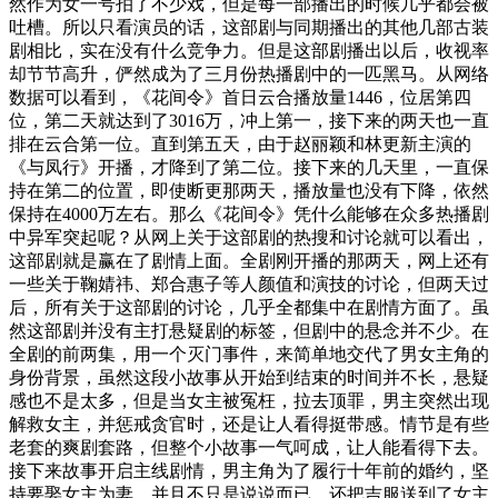
然作为女一号拍了不少戏，但是每一部播出的时候几乎都会被
吐槽。所以只看演员的话，这部剧与同期播出的其他几部古装
剧相比，实在没有什么竞争力。但是这部剧播出以后，收视率
却节节高升，俨然成为了三月份热播剧中的一匹黑马。从网络
数据可以看到，《花间令》首日云合播放量1446，位居第四
位，第二天就达到了3016万，冲上第一，接下来的两天也一直
排在云合第一位。直到第五天，由于赵丽颖和林更新主演的
《与凤行》开播，才降到了第二位。接下来的几天里，一直保
持在第二的位置，即使断更那两天，播放量也没有下降，依然
保持在4000万左右。那么《花间令》凭什么能够在众多热播剧
中异军突起呢？从网上关于这部剧的热搜和讨论就可以看出，
这部剧就是赢在了剧情上面。全剧刚开播的那两天，网上还有
一些关于鞠婧祎、郑合惠子等人颜值和演技的讨论，但两天过
后，所有关于这部剧的讨论，几乎全都集中在剧情方面了。虽
然这部剧并没有主打悬疑剧的标签，但剧中的悬念并不少。在
全剧的前两集，用一个灭门事件，来简单地交代了男女主角的
身份背景，虽然这段小故事从开始到结束的时间并不长，悬疑
感也不是太多，但是当女主被冤枉，拉去顶罪，男主突然出现
解救女主，并惩戒贪官时，还是让人看得挺带感。情节是有些
老套的爽剧套路，但整个小故事一气呵成，让人能看得下去。
接下来故事开启主线剧情，男主角为了履行十年前的婚约，坚
持要娶女主为妻，并且不只是说说而已，还把吉服送到了女主