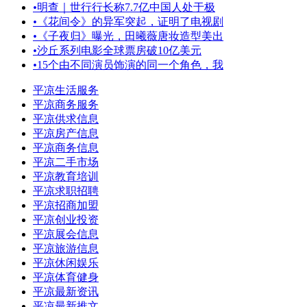
•
明查｜世行行长称7.7亿中国人处于极
•
《花间令》的异军突起，证明了电视剧
•
《子夜归》曝光，田曦薇唐妆造型美出
•
沙丘系列电影全球票房破10亿美元
•
15个由不同演员饰演的同一个角色，我
平凉生活服务
平凉商务服务
平凉供求信息
平凉房产信息
平凉商务信息
平凉二手市场
平凉教育培训
平凉求职招聘
平凉招商加盟
平凉创业投资
平凉展会信息
平凉旅游信息
平凉休闲娱乐
平凉体育健身
平凉最新资讯
平凉最新推文