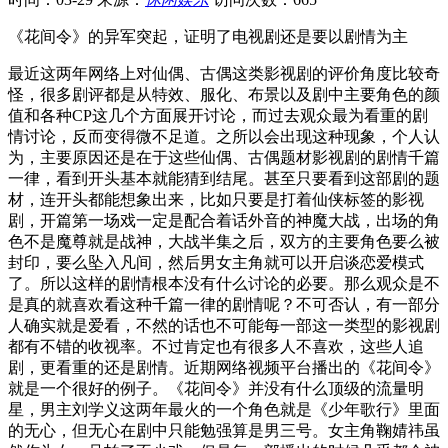
《花间令》的异军突起，证明了电视剧还是要以剧情为主
最近这两年网络上对仙偶、古偶这类影视剧的评价角度比较奇
怪，很多剧评都是从特效、服化、布景以及剧中主要角色的颜
值和各种CP这几个方面展开讨论，而过去观众最为看重的剧
情讨论，反而变得微不足道。之所以会出现这种现象，个人认
为，主要原因还是在于这些仙偶、古偶题材影视剧的剧情千篇
一律，看到开头基本就能猜到结尾。甚至只要看到这部剧的题
材，连开头都能想象出来，比如只要是打着仙侠标签的影视
剧，开篇第一场戏一定是配合着话外音的神魔大战，出场的角
色不是魔尊就是战神，大战半集之后，双方的主要角色要么被
封印，要么坠入凡间，然后男女主角就可以开启谈恋爱模式
了。所以这样的剧情根本没有什么讨论的必要。那么观众是不
是真的就喜欢看这种千篇一律的剧情呢？不可否认，有一部分
人确实就是爱看，不然的话也不可能每一部这一类型的影视剧
都有不错的收视率。不过肯定也有很多人不喜欢，这些人追
剧，更看重的还是剧情。近期网络视频平台播出的《花间令》
就是一个很好的例子。《花间令》并没有什么顶级的流量明
星，男主刘学义这两年最火的一个角色就是《少年歌行》里面
的无心，但无心在剧中只能勉强算是男三号。女主角鞠婧祎虽