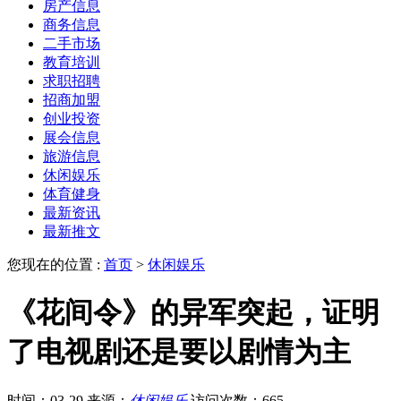
房产信息
商务信息
二手市场
教育培训
求职招聘
招商加盟
创业投资
展会信息
旅游信息
休闲娱乐
体育健身
最新资讯
最新推文
您现在的位置 :
首页
>
休闲娱乐
《花间令》的异军突起，证明
了电视剧还是要以剧情为主
时间：03-29
来源：
休闲娱乐
访问次数：665