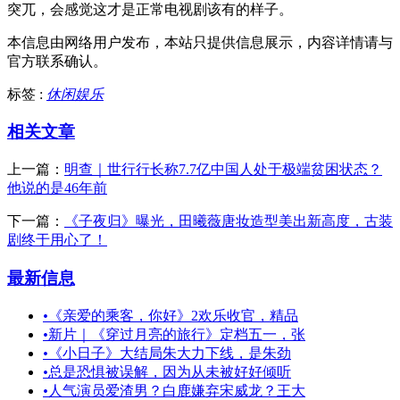
突兀，会感觉这才是正常电视剧该有的样子。
本信息由网络用户发布，
本站只提供信息展示，内容详情请与
官方联系确认。
标签 :
休闲娱乐
相关文章
上一篇：
明查｜世行行长称7.7亿中国人处于极端贫困状态？
他说的是46年前
下一篇：
《子夜归》曝光，田曦薇唐妆造型美出新高度，古装
剧终于用心了！
最新信息
•
《亲爱的乘客，你好》2欢乐收官，精品
•
新片｜《穿过月亮的旅行》定档五一，张
•
《小日子》大结局朱大力下线，是朱劲
•
总是恐惧被误解，因为从未被好好倾听
•
人气演员爱渣男？白鹿嫌弃宋威龙？王大