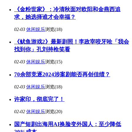
《金粉世家》：冷清秋面对欧阳和金燕西追
求，她选择谁才会幸福？
02-03
休闲娱乐
浏览(18)
《鱿鱼游戏2》最新剧照！李政宰咬牙呛「我会
找到你」孔刘持枪笑看
02-03
休闲娱乐
浏览(15)
70余部竞逐2024涉案剧能否再创佳绩？
02-03
休闲娱乐
浏览(18)
许家印，彻底完了！
02-02
休闲娱乐
浏览(20)
国产短剧出海用AI换脸变外国人：至少降低
20%成本