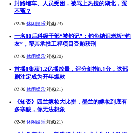
封路堵车、人员受困，被骂上热搜的湖北，冤
不冤？
02-06
休闲娱乐
浏览(23)
一名80后科级干部“被钓记”：钓鱼结识老板“钓
友”，帮其承揽工程项目受贿获刑
02-06
休闲娱乐
浏览(20)
首播8集获1.2亿播放量，评分剑指8.1分，这部
剧注定成为开年爆款
02-06
休闲娱乐
浏览(21)
《知否》四兰嫁妆大比拼，墨兰的嫁妆到底有
多寒酸，你无法想象
02-06
休闲娱乐
浏览(21)