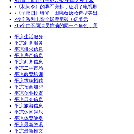
•
明查｜世行行长称7.7亿中国人处于极
•
《花间令》的异军突起，证明了电视剧
•
《子夜归》曝光，田曦薇唐妆造型美出
•
沙丘系列电影全球票房破10亿美元
•
15个由不同演员饰演的同一个角色，我
平凉生活服务
平凉商务服务
平凉供求信息
平凉房产信息
平凉商务信息
平凉二手市场
平凉教育培训
平凉求职招聘
平凉招商加盟
平凉创业投资
平凉展会信息
平凉旅游信息
平凉休闲娱乐
平凉体育健身
平凉最新资讯
平凉最新推文