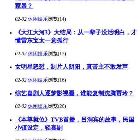
家暴？
02-02
休闲娱乐
浏览(14)
《大江大河3》大结局：从一辈子没活明白，才
懂雷东宝太一意孤行
02-02
休闲娱乐
浏览(17)
女明星怒怼，制片人阴阳，真苦主不敢发声
02-02
休闲娱乐
浏览(16)
综艺喜剧人逐梦影视圈，谁能复制沈腾贾玲？
02-02
休闲娱乐
浏览(26)
《本尊就位》TVB首播，吕洞宾的故事，民国
小镇设定，轻喜剧