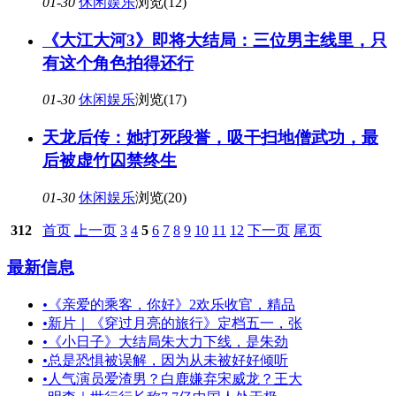
01-30
休闲娱乐
浏览(12)
《大江大河3》即将大结局：三位男主线里，只
有这个角色拍得还行
01-30
休闲娱乐
浏览(17)
天龙后传：她打死段誉，吸干扫地僧武功，最
后被虚竹囚禁终生
01-30
休闲娱乐
浏览(20)
312
首页
上一页
3
4
5
6
7
8
9
10
11
12
下一页
尾页
最新信息
•
《亲爱的乘客，你好》2欢乐收官，精品
•
新片｜《穿过月亮的旅行》定档五一，张
•
《小日子》大结局朱大力下线，是朱劲
•
总是恐惧被误解，因为从未被好好倾听
•
人气演员爱渣男？白鹿嫌弃宋威龙？王大