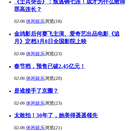
《士兵突击》：叛逃钢七连！成才为什么敢得
罪高连长？
02-06
休闲娱乐
浏览(18)
金鸡影后何赛飞主演、爱奇艺出品电影《追
月》定档3月8日全国影院上映
02-06
休闲娱乐
浏览(23)
春节档，预售已破2.45亿元！
02-06
休闲娱乐
浏览(20)
是谁接手了京圈？
02-06
休闲娱乐
浏览(23)
太敢拍！30年了，她美得遥遥领先
02-06
休闲娱乐
浏览(21)