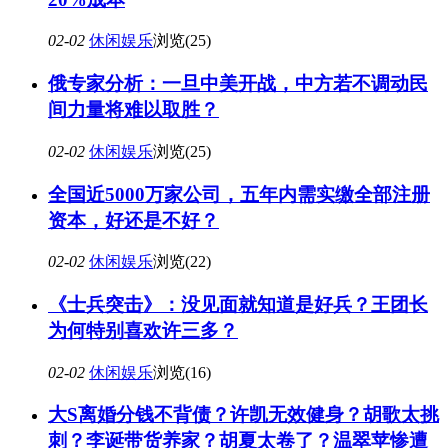
02-02
休闲娱乐
浏览(25)
俄专家分析：一旦中美开战，中方若不调动民
间力量将难以取胜？
02-02
休闲娱乐
浏览(25)
全国近5000万家公司，五年内需实缴全部注册
资本，好还是不好？
02-02
休闲娱乐
浏览(22)
《士兵突击》：没见面就知道是好兵？王团长
为何特别喜欢许三多？
02-02
休闲娱乐
浏览(16)
大S离婚分钱不背债？许凯无效健身？胡歌太挑
刺？李诞带货养家？胡夏太卷了？温翠苹惨遭