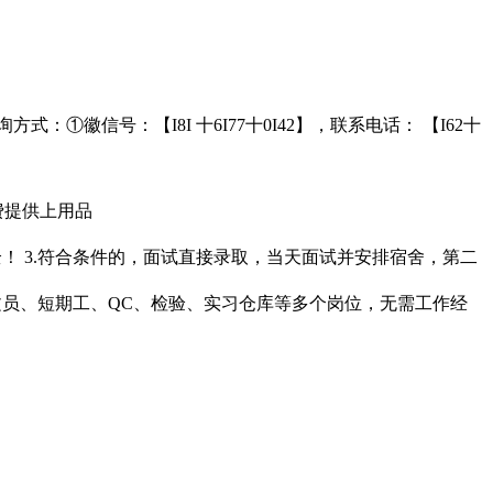
①徽信号：【I8I 十6I77十0I42】，联系电话： 【I62十
费提供上用品
健全！ 3.符合条件的，面试直接录取，当天面试并安排宿舍，第二
员、短期工、QC、检验、实习仓库等多个岗位，无需工作经