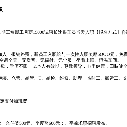
职
工短期工月薪15000诚聘长途跟车员当天入职【报名方式】咨询方式：
入，报销路费，新员工入职给与一次性入职奖励6OOO元，免
：空调全天、无噪音、无辐射、无尘服，坐着上班、恒温车间。
个英文字母，学历不限！ 2.本人有效期，尊敬领导，心里健康，四肢
包装、仓管、品管、T、品检、维修、助理、临时工、搬运工、文
规定支付加班费
0元、久任奖500元、季度奖600元；。平凉求职招聘发布。