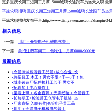
更多重庆长期工短期工月薪15000诚聘长途跟车员当天入职 最
平凉求职招聘
重庆长期工短期工月薪15000诚聘长途跟车员当
平凉求职招聘发布平台:http://www.tianyawenxue.com/zhaopin/34.h
相关信息
上一篇：
川汇＋仓管电子机械电气普工
下一篇：
急招注塑车间工，包吃住，月薪6000-9000元
最新信息
•
仓管测试包装普工品管+放心企业+长
•
急招普工 木工！男女不限 4千—5千！包
•
城南铸造厂招聘捡料工若干 男女不
•
招聘加工中心操作工
•
坐着上班＋名企直聘＋无需经验＋仓管普工
•
长短期工+检验普工仓管电子组装+当
•
厂家直招|入职有奖|仓管电子普工品
•
川汇＋仓管电子机械电气普工