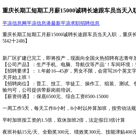
重庆长期工短期工月薪15000诚聘长途跟车员当天入
平凉信息网
平凉信息港
最新平凉求职招聘信息
重庆长期工短期工月薪15000诚聘长途跟车员当天入职 ，重庆长期
5I42十24I6】
新厂区扩建已完工，即将投产，现面向全国火热招聘有志青年加
【公司产品】：生产手机、电脑、导航仪等产品’！车间环境
【招聘要求】： 1.年龄16--45岁，男女不限，会背写26
天开始上班！
【招聘岗位】：普工、技工、学徒工、操作工、组装、测试、
验均可，公司提供带薪岗前培训。
【薪资待遇】：保底6500元、综合工资8500-15000
一周工作5天，每天工作8小时，8小时以外算加班，按劳动法
平时加班按工资的1.5倍，双休加班2倍，法定假日3倍计算
夜班补贴15元/天、全勤奖300元、绩效奖300元、技能津贴40