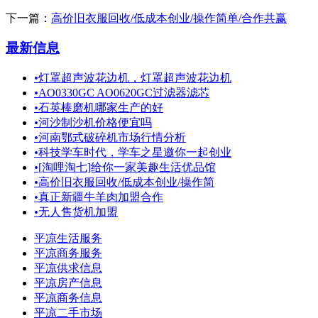
下一篇：
高价旧衣服回收/低成本创业/操作简单/合作共赢
最新信息
•
灯罩超声波花边机，灯罩超声波花边机
•
AO0330GC AO0620GC过滤器滤芯
•
石英棒磨机哪家生产的好
•
河沙制沙机价格便宜吗
•
河南鄂式破碎机市场行情分析
•
科技学车时代，学车之星邀你一起创业
•
[淘哩淘七]给你一家美趣生活优品馆
•
高价旧衣服回收/低成本创业/操作简
•
真正新疆牛羊肉加盟合作
•
无人售货机加盟
平凉生活服务
平凉商务服务
平凉供求信息
平凉房产信息
平凉商务信息
平凉二手市场