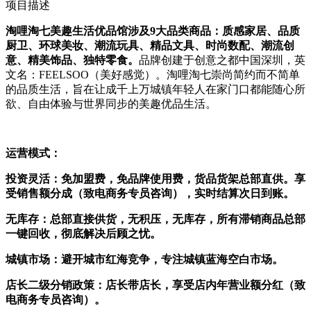
项目描述
淘哩淘七美趣生活优品馆涉及9大品类商品：质感家居、品质
厨卫、环球美妆、潮流玩具、精品文具、时尚数配、潮流创
意、精美饰品、独特零食。
品牌创建于创意之都中国深圳，英
文名：FEELSOO（美好感觉）。淘哩淘七崇尚简约而不简单
的品质生活，旨在让成千上万城镇年轻人在家门口都能随心所
欲、自由体验与世界同步的美趣优品生活。
运营模式：
投资灵活
：
免加盟费，免品牌使用费，货品货架总部直供。享
受销售额分成（致电商务专员咨询），实时结算次日到账。
无库存：
总部直接供货，无积压，无库存，所有滞销商品总部
一键回收，彻底解决后顾之忧。
城镇市场
：
避开城市红海竞争，专注城镇蓝海空白市场。
店长二级分销政策：
店长带店长，享受店内年营业额分红
（致
电商务专员咨询）
。