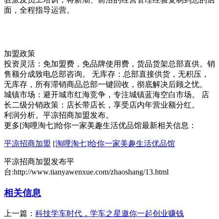
面，全程指导运营。
加盟政策
投资灵活：免加盟费，免品牌使用费，货品货架总部直供。销
售额分成致电总部咨询。 无库存：总部直接供货，无积压，
无库存，所有滞销商品总部一键回收，彻底解决后顾之忧。
城镇市场：避开城市红海竞争，专注城镇蓝海空白市场。 店
长二级分销政策：店长带店长，享受店内年营业额分红。
利润分析。平凉招商加盟发布。
更多[淘哩淘七]给你一家美趣生活优品馆最新相关信息：
平凉招商加盟
[淘哩淘七]给你一家美趣生活优品馆
平凉招商加盟发布平
台:http://www.tianyawenxue.com/zhaoshang/13.html
相关信息
上一篇：
科技学车时代，学车之星邀你一起创业赚钱