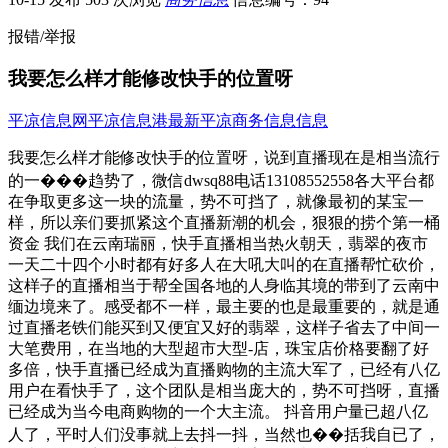
报错/举报
我要怎么样才能修改快手的位置呀
平凉信息网
平凉信息港
最新平凉商务信息信息
我要怎么样才能修改快手的位置呀，说到直播现在是相当流行
的一���趋势了，微信dwsq88电话13108552558各大平台都
在争取更多这一块的流量，势不可挡了，就像最初的某宝一
样，所以亲们要抓紧这个直播新潮的机会，狠狠的捞个第一桶
资金 我们在云南瑞丽，快手直播相当热火朝天，翡翠的夜市
一天二十四个小时都有好多人在大吼大叫的在直播帮忙砍价，
这样子的直播相当于帮全国各地的人身临其境的带到了云南中
缅边境来了。感受都不一样，最主要的也是最重要的，就是通
过直播老铁们能买到又便宜又好的翡翠，这样子省去了中间一
大笔费用，在当地的大型超市大型-店，珠宝店价格要翻了好
多倍，快手直播已经成为直播购物的主流大军了，已经有八亿
用户在看快手了，这个团队是相当庞大的，势不可挡呀，直播
已经成为当今电商购物的一个大主流。 抖音用户量已超八亿
人了，平时人们没事就上去抖一抖，当然也��括我自已了，