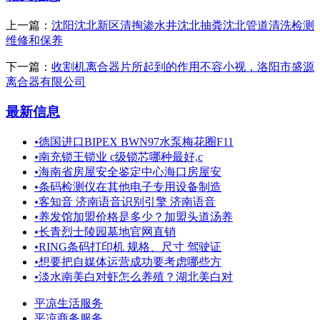
上一篇：
沈阳沈北新区清掏渗水井沈北抽粪沈北管道清洗检测
维修和保养
下一篇：
收割机离合器片所起到的作用不容小视，洛阳市盛源
离合器有限公司
最新信息
•
德国进口BIPEX BWN97水泵梅花圈F11
•
南充锁王锁业 c级锁芯哪种最好,c
•
海南省房屋安全鉴定中心海口房屋安
•
条码检测仪在其他电子专用设备制造
•
客知音 济南语音识别引擎 济南语音
•
养发馆加盟价格是多少？加盟头道汤养
•
长青烈士陵园墓地官网直销
•
RING条码打印机 规格、尺寸 驾驶证
•
想要把自媒体运营成功要考虑哪些方
•
淡水南美白对虾怎么养殖？湖北美白对
平凉生活服务
平凉商务服务