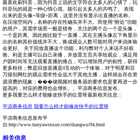
最喜欢刷抖音，因为抖音上说的文字符合太多人的心情了，玩
抖音玩的就是一种心情心境。能引起太多人的共鸣了。 表现
出来的是头像+等级+距离，这里并没有显示出直播的名称。
在压缩空间内，名称的存在性确实并不大。而使用“附近”功能
的用户，其需求场景一般是猎奇，关注的两个点一个是头像，
一个是距离。因此相比较于一直播，其在主播头像左下角显示
出的名称其价值线并不大，换成观众人数可能对用户来说体验
会更好。 关于回放直播这个功能，利与弊对个人来说不好权
衡。利是主播可以自己录播，并放置主页共享给观众，满足用
户因时间等无法观看直播的痛点，可以增加用户的粘性，获得
更多粉丝；弊是回放直播是0互动的一个体验，对于明星和百
万级别网红的观众需求性会远大于其他主播，这样就会存在资
源浪费的现象；���储视频对服务器的要求也是要再进一步
提高的，对应的费用也会增长。。平凉商务信息发布。
更多我要怎么样才能修改快手的位置呀最新相关信息：
平凉商务信息
我要怎么样才能修改快手的位置呀
平凉商务信息发布平
台:http://www.tianyawenxue.com/shangwu/94.html
相关信息